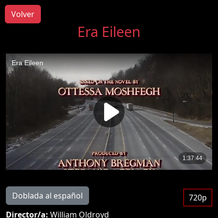
Volver
Era Eileen
Doblada al español
720p
Director/a:
William Oldroyd