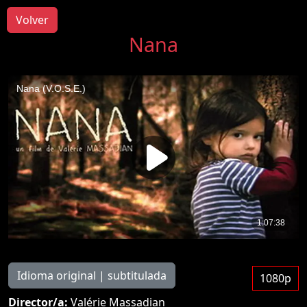
Volver
Nana
Idioma original | subtitulada
1080p
Director/a:
Valérie Massadian